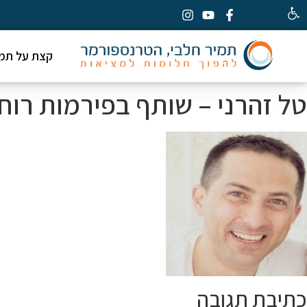
פתח סרגל נגישות
קצת על תמי
טל זהרני – שותף בפירמות רוח kpmg
כתיבת תגובה